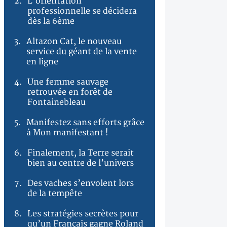
2.
L’orientation
professionnelle se décidera
dès la 6ème
3.
Altazon Cat, le nouveau
service du géant de la vente
en ligne
4.
Une femme sauvage
retrouvée en forêt de
Fontainebleau
5.
Manifestez sans efforts grâce
à Mon manifestant !
6.
Finalement, la Terre serait
bien au centre de l’univers
7.
Des vaches s’envolent lors
de la tempête
8.
Les stratégies secrètes pour
qu’un Français gagne Roland