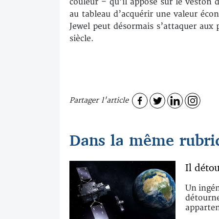
couleur – qu’il appose sur le veston
au tableau d’acquérir une valeur éco
Jewel peut désormais s’attaquer aux
siècle.
Partager l'article
Dans la même rubriq
Il déto
Un ingén
détourne
apparten