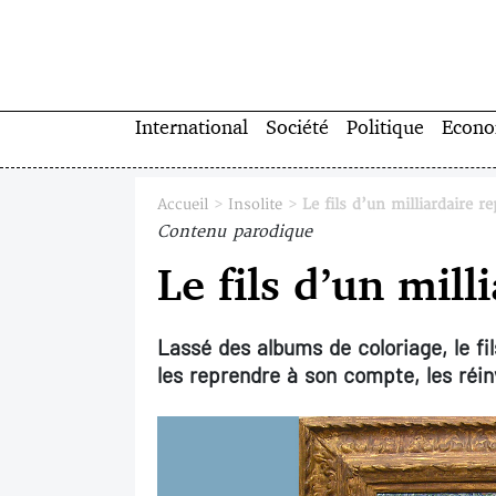
International
Société
Politique
Econo
Accueil
>
Insolite
>
Le fils d’un milliardaire 
Contenu parodique
Le fils d’un mil
Lassé des albums de coloriage, le fi
les reprendre à son compte, les réi