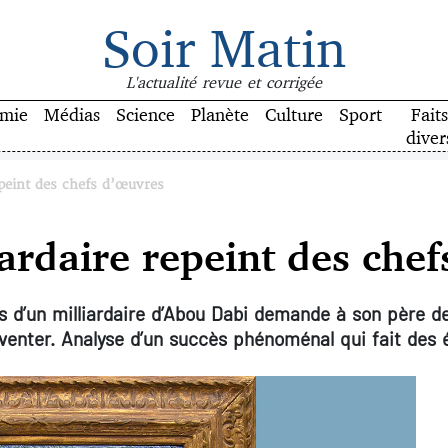
Soir Matin
L'actualité revue et corrigée
mie
Médias
Science
Planète
Culture
Sport
Faits
diver
repeint des chefs d’œuvres
liardaire repeint des che
ls d’un milliardaire d’Abou Dabi demande à son père d
nventer. Analyse d’un succès phénoménal qui fait des 