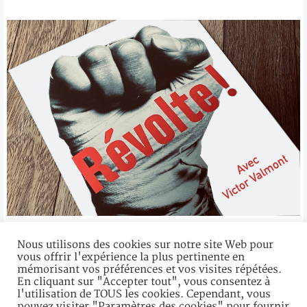
Rencontre avec Victor Valmont, acteur engagé
Nous utilisons des cookies sur notre site Web pour
vous offrir l'expérience la plus pertinente en
Son nouveau film "Révolte" sonne la charge contre les injustices
mémorisant vos préférences et vos visites répétées.
sociales et s'en prend à ceux qui s'enrichissent sur le dos des plus
En cliquant sur "Accepter tout", vous consentez à
fragiles...
l'utilisation de TOUS les cookies. Cependant, vous
pouvez visiter "Paramètres des cookies" pour fournir