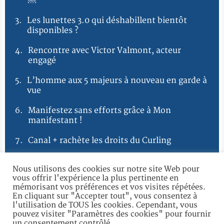
￼
3.
Les lunettes 3.0 qui déshabillent bientôt
disponibles ?
4.
Rencontre avec Victor Valmont, acteur
engagé
5.
L’homme aux 5 majeurs à nouveau en garde à
vue
6.
Manifestez sans efforts grâce à Mon
manifestant !
7.
Canal + rachète les droits du Curling
8.
Le caddie électrique testé à Nantes
Nous utilisons des cookies sur notre site Web pour
vous offrir l'expérience la plus pertinente en
9.
Les étudiants qui échouent aux examens
mémorisant vos préférences et vos visites répétées.
pourront être déshérités
En cliquant sur "Accepter tout", vous consentez à
l'utilisation de TOUS les cookies. Cependant, vous
pouvez visiter "Paramètres des cookies" pour fournir
un consentement contrôlé.